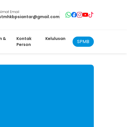
Almat Email
stmhkbpsiantar@gmail.com
n &
Kontak
Kelulusan
SPMB
Person