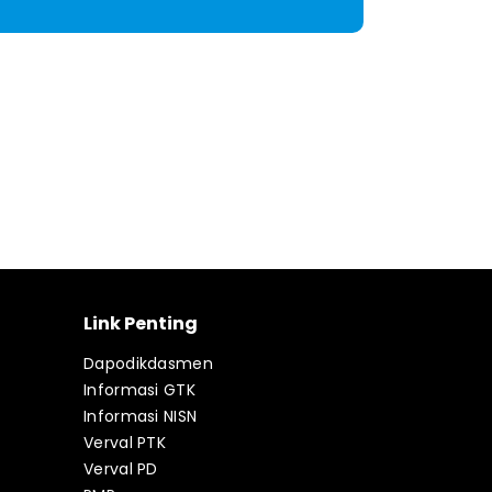
Link Penting
Dapodikdasmen
Informasi GTK
Informasi NISN
Verval PTK
Verval PD