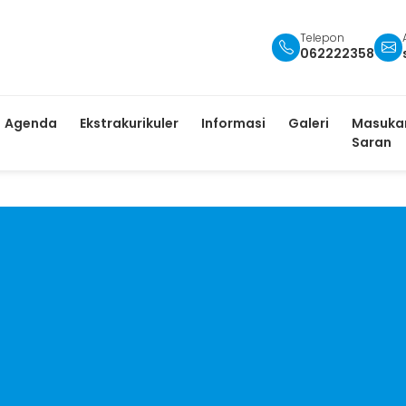
Telepon
062222358
Agenda
Ekstrakurikuler
Informasi
Galeri
Masuka
Saran