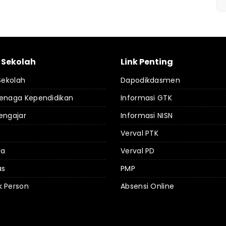
l Sekolah
Link Penting
 Sekolah
Dapodikdasmen
Tenaga Kependidikan
Informasi GTK
engajar
Informasi NISN
Verval PTK
da
Verval PD
as
PMP
k Person
Absensi Online