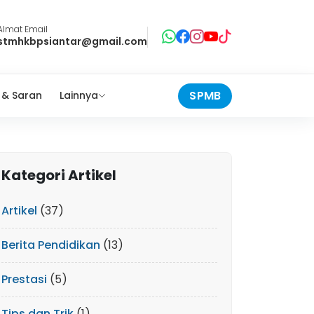
Almat Email
stmhkbpsiantar@gmail.com
SPMB
 & Saran
Lainnya
Kategori Artikel
Artikel
(37)
Berita Pendidikan
(13)
Prestasi
(5)
Tips dan Trik
(1)