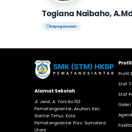
Togiana Naibaho, A.M
Kepegawaian
Profi
Profil
Staf 
Alamat Sekolah
Staf P
Jl. Jend. A. Yani No.153
Galeri
Pematangsiantar, Asuhan, Kec.
Agen
Siantar Timur, Kota
Pematangsiantar Prov. Sumatera
Fasilit
Utara