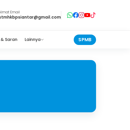
Almat Email
stmhkbpsiantar@gmail.com
SPMB
 & Saran
Lainnya