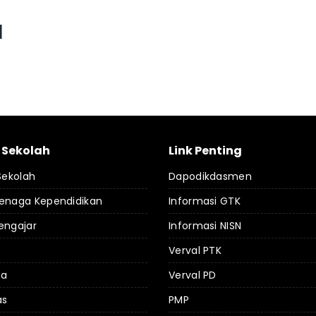
d
l Sekolah
Link Penting
 Sekolah
Dapodikdasmen
Tenaga Kependidikan
Informasi GTK
engajar
Informasi NISN
Verval PTK
da
Verval PD
as
PMP