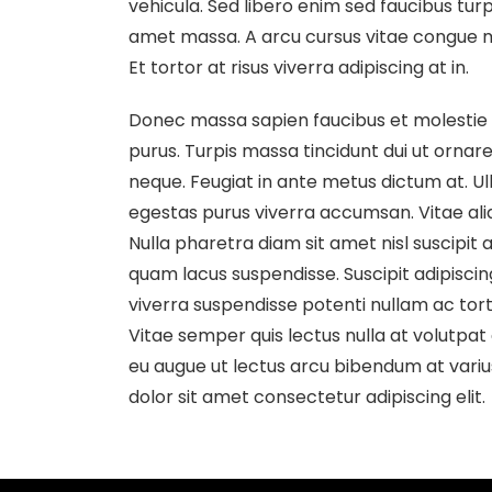
vehicula. Sed libero enim sed faucibus turpis
amet massa. A arcu cursus vitae congue mau
Et tortor at risus viverra adipiscing at in.
Donec massa sapien faucibus et molestie a
purus. Turpis massa tincidunt dui ut ornare
neque. Feugiat in ante metus dictum at. 
egestas purus viverra accumsan. Vitae ali
Nulla pharetra diam sit amet nisl suscipi
quam lacus suspendisse. Suscipit adipiscin
viverra suspendisse potenti nullam ac torto
Vitae semper quis lectus nulla at volutpat 
eu augue ut lectus arcu bibendum at variu
dolor sit amet consectetur adipiscing elit.