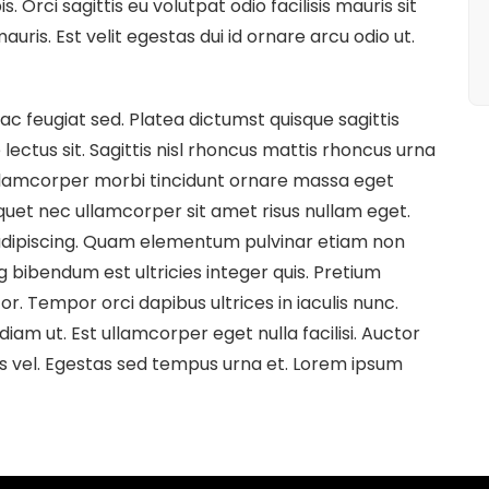
. Orci sagittis eu volutpat odio facilisis mauris sit
ris. Est velit egestas dui id ornare arcu odio ut.
c feugiat sed. Platea dictumst quisque sagittis
 lectus sit. Sagittis nisl rhoncus mattis rhoncus urna
Ullamcorper morbi tincidunt ornare massa eget
quet nec ullamcorper sit amet risus nullam eget.
t adipiscing. Quam elementum pulvinar etiam non
g bibendum est ultricies integer quis. Pretium
r. Tempor orci dapibus ultrices in iaculis nunc.
diam ut. Est ullamcorper eget nulla facilisi. Auctor
s vel. Egestas sed tempus urna et. Lorem ipsum