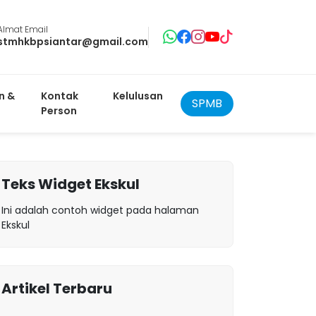
Almat Email
stmhkbpsiantar@gmail.com
n &
Kontak
Kelulusan
SPMB
Person
Teks Widget Ekskul
Ini adalah contoh widget pada halaman
Ekskul
Artikel Terbaru