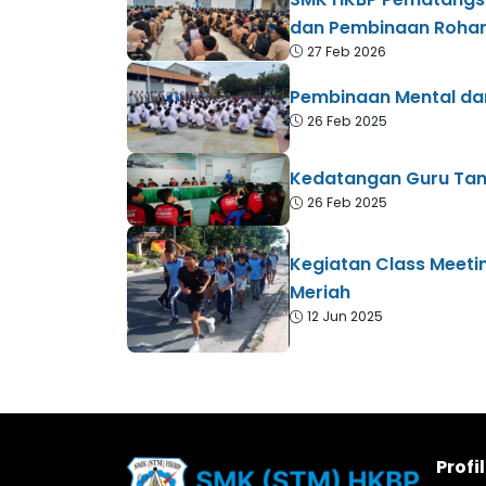
dan Pembinaan Rohan
27 Feb 2026
Pembinaan Mental dan
26 Feb 2025
Kedatangan Guru Tamu
26 Feb 2025
Kegiatan Class Meet
Meriah
12 Jun 2025
Profi