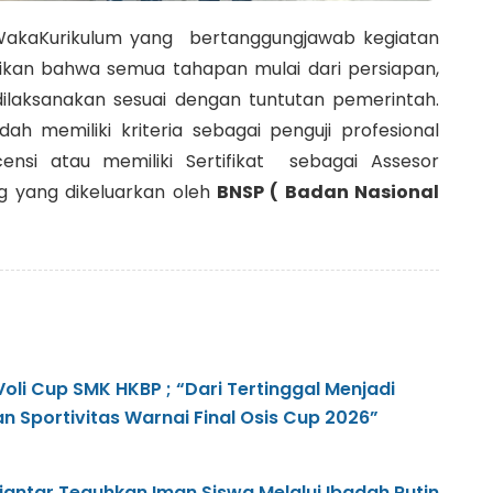
akaKurikulum yang bertanggungjawab kegiatan
tikan bahwa semua tahapan mulai dari persiapan,
 dilaksanakan sesuai dengan tuntutan pemerintah.
dah memiliki kriteria sebagai penguji profesional
nsi atau memiliki Sertifikat sebagai Assesor
 yang dikeluarkan oleh
BNSP ( Badan Nasional
oli Cup SMK HKBP ; “Dari Tertinggal Menjadi
n Sportivitas Warnai Final Osis Cup 2026”
ntar Teguhkan Iman Siswa Melalui Ibadah Rutin