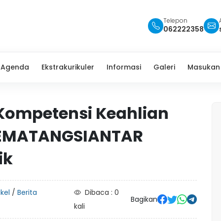
Telepon
062222358
Agenda
Ekstrakurikuler
Informasi
Galeri
Masukan
Kompetensi Keahlian
PEMATANGSIANTAR
ik
ikel
/
Berita
Dibaca : 0
Bagikan
kali