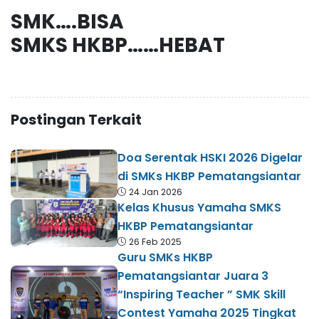
SMK….BISA
SMKS HKBP……HEBAT
Postingan Terkait
Doa Serentak HSKI 2026 Digelar
di SMKs HKBP Pematangsiantar
24 Jan 2026
Kelas Khusus Yamaha SMKS
HKBP Pematangsiantar
26 Feb 2025
Guru SMKs HKBP
Pematangsiantar Juara 3
“Inspiring Teacher ” SMK Skill
Contest Yamaha 2025 Tingkat